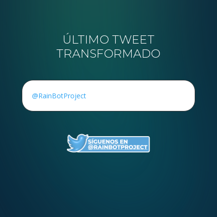
ÚLTIMO TWEET
TRANSFORMADO
@RainBotProject
Twitter